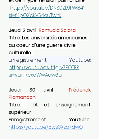
et de l'hypertension pulmonaire
https://youtu.be/DNS0ZL9PW84?
si=f4pOXcKVS4cuTwYk
Jeudi 2 avril  
Romuald Sciora 
Titre. Les universités américaines 
au coeur d’une guerre civile 
culturelle . 
Enregistrement Youtube: 
https://youtu.be/Jt4gry7FOTE?
si=yai_lkcxoWwAuw6a
Jeudi 30 avril  
Frédérick 
Plamondon
Titre: 
 IA et enseignement 
supérieur
Enregistrement Youtube: 
https://youtu.be/5ws3Xza7dwQ