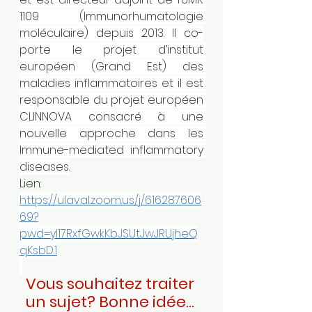
1109 (Immunorhumatologie 
moléculaire) depuis 2013. Il co-
porte le projet d’institut 
européen (Grand Est) des 
maladies inflammatoires et il est 
responsable du projet européen 
CLINNOVA consacré à une 
nouvelle approche dans les 
Immune-mediated inflammatory 
diseases.
Lien: 
https://ulaval.zoom.us/j/616287606
69?
pwd=yI17RxfGwkKbJSUtJwJRUjheQ
qKsbD.1
Vous souhaitez traiter 
un sujet? Bonne idée... 