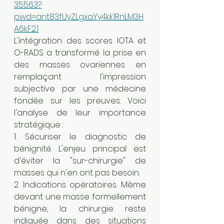
35563?
pwd=ant83fUyZLgxaYy4kk1RnLM3H
A6kF2.1
L'intégration des scores IOTA et 
O-RADS a transformé la prise en 
des masses ovariennes en 
remplaçant l'impression 
subjective par une médecine 
fondée sur les preuves. Voici 
l'analyse de leur importance 
stratégique :
1. Sécuriser le diagnostic de 
bénignité. L'enjeu principal est 
d'éviter la "sur-chirurgie" de 
masses qui n'en ont pas besoin.
2. Indications opératoires. Même 
devant une masse formellement 
bénigne, la chirurgie reste 
indiquée dans des situations 