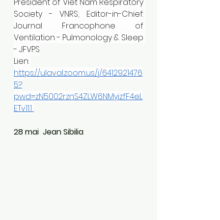
President of Viet Nam Respiratory 
Society - VNRS; 
Editor-in-Chief: 
Journal Francophone of 
Ventilation - Pulmonology & Sleep 
- JFVPS
Lien: 
https://ulaval.zoom.us/j/6412921476
5?
pwd=zN5002rznS4ZLW6NMyizfF4eL
ETv11.1
28 mai  Jean Sibilia