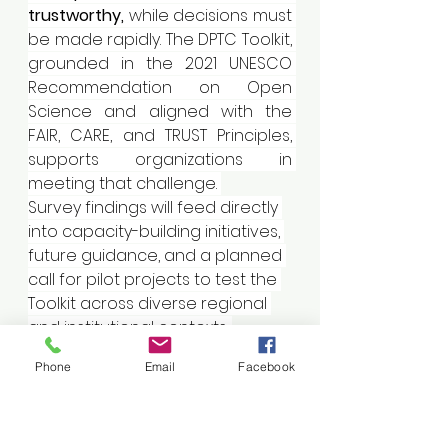
trustworthy,
 while decisions must 
be made rapidly. The DPTC Toolkit, 
grounded in the 2021 UNESCO 
Recommendation on Open 
Science and aligned with the 
FAIR, CARE, and TRUST Principles, 
supports organizations in 
meeting that challenge. 
Survey findings will feed directly 
into capacity-building initiatives, 
future guidance, and a planned 
call for pilot projects to test the 
Toolkit across diverse regional 
and institutional contexts. 
For full background, read the 
Phone
Email
Facebook
article: 
🔗
https://
www.unesco.org/en/arti
cles/call-participation-unesco-
and-codata-survey-open-