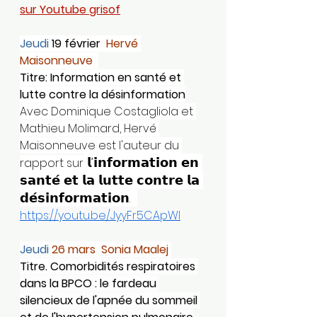
sur Youtube
 grisof
Jeudi
 19 février
  Hervé 
Maisonneuve  
Titre: Information en santé et 
lutte contre la désinformation
Avec Dominique Costagliola et 
Mathieu Molimard, Hervé 
Maisonneuve est l'auteur du 
 𝗹’𝗶𝗻𝗳𝗼𝗿𝗺𝗮𝘁𝗶𝗼𝗻 𝗲𝗻 
rapport sur
𝘀𝗮𝗻𝘁𝗲́ 𝗲𝘁 𝗹𝗮 𝗹𝘂𝘁𝘁𝗲 𝗰𝗼𝗻𝘁𝗿𝗲 𝗹𝗮 
𝗱𝗲́𝘀𝗶𝗻𝗳𝗼𝗿𝗺𝗮𝘁𝗶𝗼𝗻.  
https://youtu.be/JyyFr5CApWI
Jeudi
 26 mars  Sonia Maalej 
Titre. C
omorbidités respiratoires 
dans la BPCO : le fardeau 
silencieux de l'apnée du sommeil 