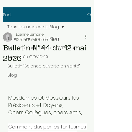
Post
Tous les articles du Blog
Etienne Lemarie
Tous les articles du Blog
12 mai
13 min de lecture
Bulletin N°44 du 12 mai
Bulletins « pandémie COVID-19 »
2026
Actualités COVID-19
Bulletin "Science ouverte en santé"
Blog
Mesdames et Messieurs les 
Présidents et Doyens,
Chers Collègues, chers Amis,
Comment dissiper les fantasmes 