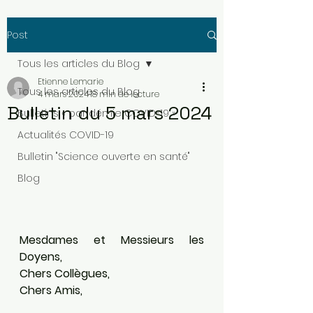
Post
Tous les articles du Blog
Etienne Lemarie
Tous les articles du Blog
4 mars 2024
18 min de lecture
Bulletin du 5 mars 2024
Bulletins « pandémie COVID-19 »
Actualités COVID-19
Bulletin "Science ouverte en santé"
Blog
Mesdames et Messieurs les 
Doyens,
Chers Collègues, 
Chers Amis,