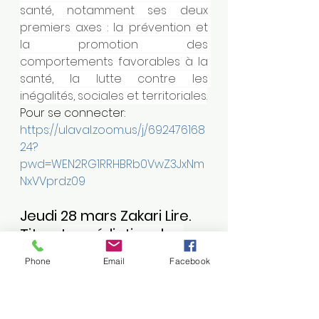
santé, notamment ses deux 
premiers axes : la prévention et 
la promotion des 
comportements favorables à la 
santé, la lutte contre les 
inégalités, sociales et territoriales.
Pour se connecter:
https://ulaval.zoom.us/j/692476168
24?
pwd=WEN2RG1RRHBRb0VwZ3JxNm
NxVVprdz09
Jeudi 28 mars Zakari Lire.
Titre : 
La médiation des 
savoirs locaux dans les 
Phone
Email
Facebook
institutions 
d’enseignement supérieur 
et de recherche en 