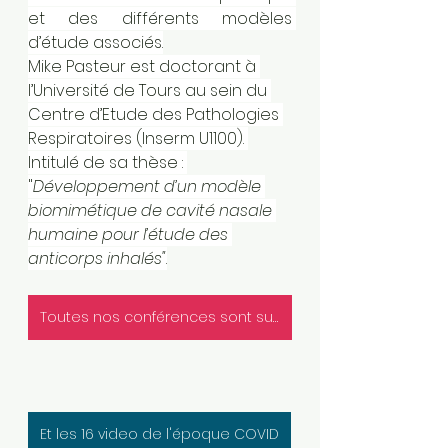
et des différents modèles 
d’étude associés.
Mike Pasteur est doctorant à 
l’Université de Tours au sein du 
Centre d’Etude des Pathologies 
Respiratoires (Inserm U1100). 
Intitulé de sa thèse : 
"
Développement d’un modèle 
biomimétique de cavité nasale 
humaine pour l’étude des 
anticorps inhalés"
.
Toutes nos conférences sont sur Youtube
Et les 16 video de l'époque COVID