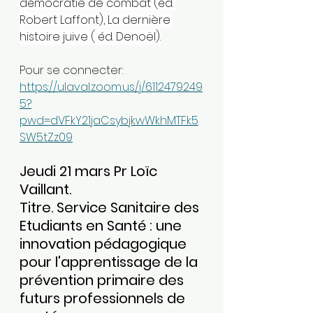
démocratie de combat (éd. 
Robert Laffont), La dernière 
histoire juive ( éd. Denoël).
Pour se connecter:
https://ulaval.zoom.us/j/6112479249
5?
pwd=dVFkY21jaCsybjkwWkhMTFk5
SW5tZz09
Jeudi 21 mars Pr Loïc 
Vaillant.
Titre. Service Sanitaire des 
Etudiants en Santé : une 
innovation pédagogique 
pour l'apprentissage de la 
prévention primaire des 
futurs professionnels de 