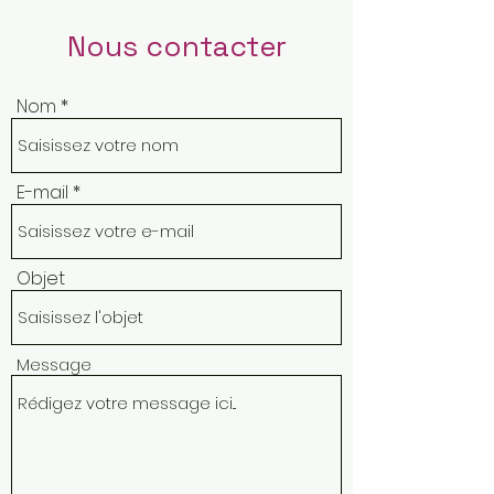
Nous contacter
Nom
E-mail
Objet
Message