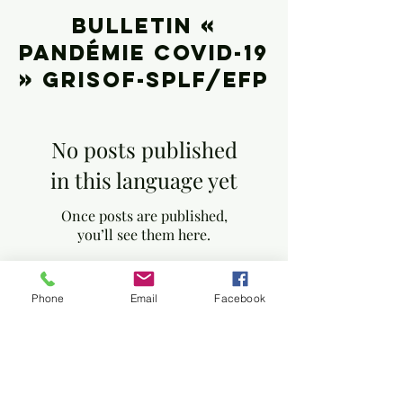
Bulletin «
Pandémie covid-19
» GRISOF-SPLF/EFp
No posts published
in this language yet
Once posts are published,
you’ll see them here.
Phone
Email
Facebook
© 2022 par GRISOF Groupe de Réflexion et
d'Information en Science Ouverte Francophone.
Conception Dr Souissi Zouhair