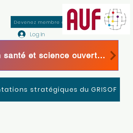
Devenez membre du GRISOF
Log In
Colloque « Littérature scientifique francophone en santé et science ouverte »
ntations stratégiques du GRISOF