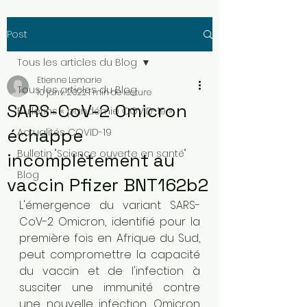
Post
Tous les articles du Blog
Etienne Lemarie
Tous les articles du Blog
10 janv. 2022
1 min de lecture
SARS-CoV-2 Omicron
Bulletins « pandémie COVID-19 »
échappe
Actualités COVID-19
Bulletin "Science ouverte en santé"
incomplètement au
Blog
vaccin Pfizer BNT162b2
L'émergence du variant SARS-
CoV-2 Omicron, identifié pour la 
première fois en Afrique du Sud, 
peut compromettre la capacité 
du vaccin et de l'infection à 
susciter une immunité contre 
une nouvelle infection. Omicron 