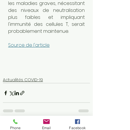
les maladies graves, nécessitant 
des niveaux de neutralisation 
plus faibles et impliquant 
l'immunité des cellules T, serait 
probablement maintenue.
Source de l'article
Actualités COVID-19
Voir tout
Posts récents
Phone
Email
Facebook