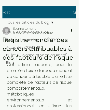
Post
Tous les articles du Blog
Etienne Lemarie
Tous les articles du Blog
3 sept. 2022
1 min de lecture
Registre mondial des
Bulletins « pandémie COVID-19 »
cancers attribuables à
Actualités COVID-19
Bulletin "Science ouverte en santé"
des facteurs de risque
Blog
Cet article rapporte, pour la 
première fois, le fardeau mondial 
du cancer attribuable à une liste 
complète de facteurs de risque 
comportementaux, 
métaboliques, 
environnementaux et 
professionnels en utilisant les 