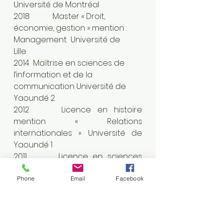
Université de Montréal		
2018		Master « Droit, 
économie, gestion » mention : 
Management  Université de 
Lille		
2014 	Maîtrise en sciences de 
l’information et de la 
communication Université de 
Yaoundé 2                                     
2012		Licence en histoire 
mention « Relations 
internationales » Université de 
Yaoundé 1
2011		Licence en sciences 
de l’information et de la 
communication                                      
Phone
Email
Facebook
Carrière professionnelle et 
universitaire