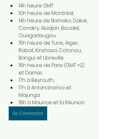
14h heure GMT
10h heure de Montréal,
14h heure de Bamako, Dakar, 
Conakry, Abidjan, Bouaké, 
Ouagadougou
15h heure de Tunis, Alger, 
Rabat, Kinshasa, Cotonou, 
Bangui et Libreville
16h heure de Paris (GMT +2) 
et Damas
17h à Beyrouth,
17h à Antananarivo et 
Majunga
18h à Maurice et la Réunion
Se Connecter