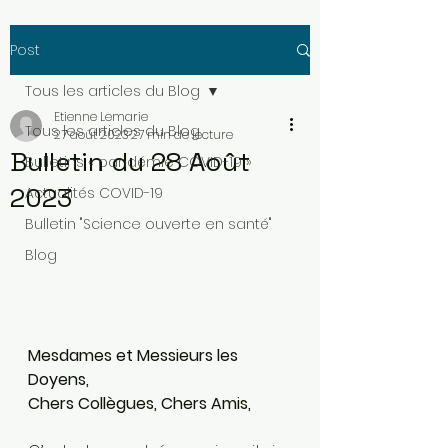
Post
Tous les articles du Blog
Etienne Lemarie
Tous les articles du Blog
27 août 2023
27 min de lecture
Bulletin du 28 Août
Bulletins « pandémie COVID-19 »
2023
Actualités COVID-19
Bulletin "Science ouverte en santé"
Blog
Mesdames et Messieurs les 
Doyens,
Chers Collègues, Chers Amis,